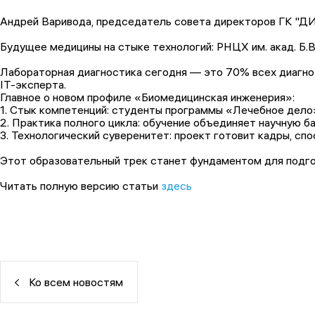
Андрей Варивода, председатель совета директоров ГК "Д
Будущее медицины на стыке технологий: РНЦХ им. акад. Б.
Лабораторная диагностика сегодня — это 70% всех диагноз
IT-эксперта.
Главное о новом профиле «Биомедицинская инженерия»:
1. Стык компетенций: студенты программы «Лечебное дело»
2. Практика полного цикла: обучение объединяет научную
3. Технологический суверенитет: проект готовит кадры, с
Этот образовательный трек станет фундаментом для подгот
Читать полную версию статьи
здесь
Ко всем новостям