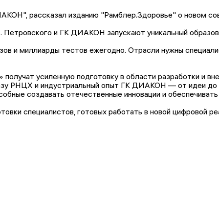
ИАКОН", рассказал изданию "Рамблер.Здоровье" о новом с
В. Петровского и ГК ДИАКОН запускают уникальный образов
ов и миллиарды тестов ежегодно. Отрасли нужны специалис
 получат усиленную подготовку в области разработки и вн
 базу РНЦХ и индустриальный опыт ГК ДИАКОН — от идеи до
пособные создавать отечественные инновации и обеспечиват
овки специалистов, готовых работать в новой цифровой ре