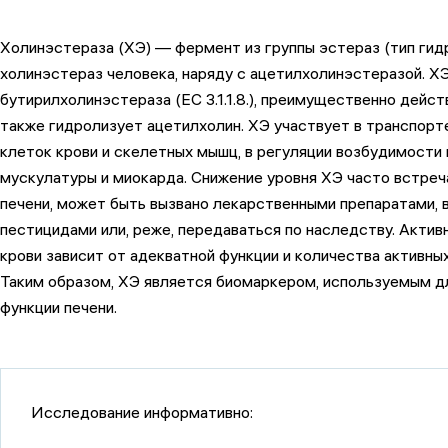
Холинэстераза (ХЭ) — фермент из группы эстераз (тип гидр
холинэстераз человека, наряду с ацетилхолинэстеразой. ХЭ
бутирилхолинэстераза (ЕС 3.1.1.8.), преимущественно дейст
также гидролизует ацетилхолин. ХЭ участвует в транспорт
клеток крови и скелетных мышц, в регуляции возбудимости
мускулатуры и миокарда. Снижение уровня ХЭ часто встреч
печени, может быть вызвано лекарственными препаратами, 
пестицидами или, реже, передаваться по наследству. Актив
крови зависит от адекватной функции и количества активны
Таким образом, ХЭ является биомаркером, используемым д
функции печени.
Исследование информативно: