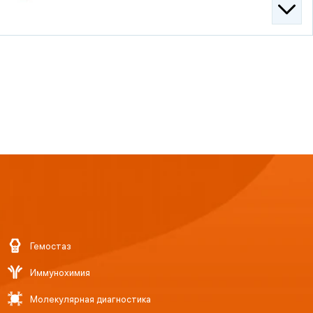
DIRUI CS-600B
Пропускная способность: до 600
тестов в час для биреагентных
методик, с ионоселективным блоком
(ISE) — 1000 тестов в час
Гемостаз
Иммунохимия
Молекулярная диагностика