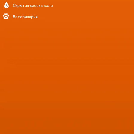
Скрытая кровь в кале
Ветеринария
DIRUI CS-400
Производительность до 400 тестов
в час для биреагентных методик, с
ионоселективным блоком (ISE) — до
800 тестов в час