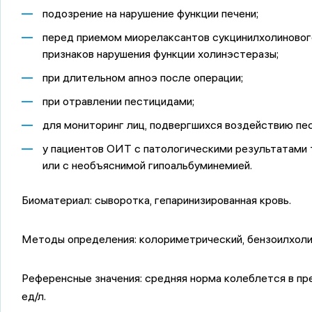
подозрение на нарушение функции печени;
перед приемом миорелаксантов сукцинилхолинового
признаков нарушения функции холинэстеразы;
при длительном апноэ после операции;
при отравлении пестицидами;
для мониторинг лиц, подвергшихся воздействию пе
у пациентов ОИТ с патологическими результатами 
или с необъяснимой гипоальбуминемией.
Биоматериал:
сыворотка, гепаринизированная кровь.
Методы определения:
колориметрический, бензоилхоли
Референсные значения:
средняя норма колеблется в п
ед/л.