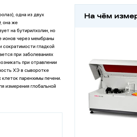
олаз), одна из двух
На чём изме
, она же
вует на бутирилхолин, но
е ионов через мембраны
 и сократимости гладкой
ается при заболеваниях
возникать при отравлении
ность ХЭ в сыворотке
х клеток паренхимы печени.
ля измерения глобальной