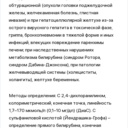
обтурационной (опухоли головки поджелудочной
железы, желчекаменная болезнь, глистная
инвазия) и при гепатоцеллюлярной желтухе из-за
острого вирусного гепатита в токсической фазе,
гриппа, бронхопневмонии в тяжелой форме и иных
инфекций, влекущих повреждение паренхимы
печени; при наследственных нарушениях
метаболизма билирубина (синдром Ротора,
синдром Дабина-Джонсона), при патологии
желчевыводящей системы (холециститы,
холангиты), желтухе беременных.
Методы определения:
С 2,4-дихлоранилином,
колориметрический, конечная точка, линейность
1,7–170 мкмоль/л (0,1–10 мг/дл) (ДиаС). С
сульфаниловой кислотой (Йендрашика-Грофа) –
определение прямого билирубина, конечная