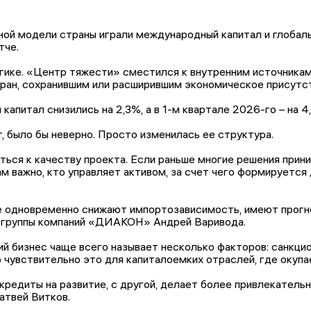
ной модели страны играли международный капитал и глобаль
тче.
гике. «Центр тяжести» сместился к внутренним источникам
тран, сохранившим или расширившим экономическое присутс
апитал снизились на 2,3%, а в 1-м квартале 2026-го – на 4,
т, было бы неверно. Просто изменилась ее структура.
ся к качеству проекта. Если раньше многие решения приним
м важно, кто управляет активом, за счет чего формируется
 одновременно снижают импортозависимость, имеют прогно
 группы компаний «ДИАКОН» Андрей Варивода.
й бизнес чаще всего называет несколько факторов: санкци
 чувствительно это для капиталоемких отраслей, где окуп
 кредиты на развитие, с другой, делает более привлекател
атвей Витков.