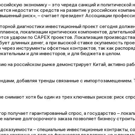
оссийскую экономику – это череда санкций и политической 
ется недостаток средств на развитие у российских компани
овышенный риск», – считает президент Ассоциации професси
торной диагностики инвестиционный проект сегодня должен
плаенса, локализации критических компонентов, длительной
ется ударом по CAPEX проектов. Локализация производства,
бует длинных денег, а при высокой ставке окупаемость про
то через инструменты офсетных контрактов, так как распо
лекательным и для инвесторов, и для бюджета в целом.
сию на российском рынке демонстрирует Китай, активно раб
ндами, добавляя тренды связанные с импортозамещением. Т
снимают хотя бы один из трех ключевых рисков: риск спрос
ор получает гарантированный спрос, а государство – локал
е наличие долгосрочного заказа позволяет бизнесу строит
дсказуемости – специальные инвестиционные контракты, со
ора критична не только финансовая поддержка, но и пониман