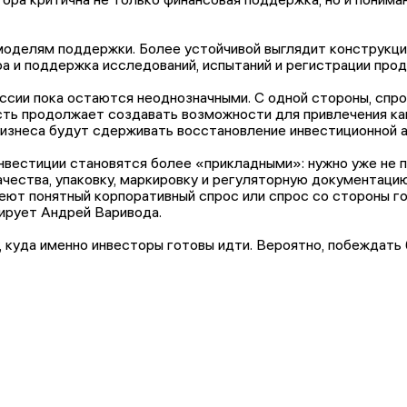
оделям поддержки. Более устойчивой выглядит конструкция
а и поддержка исследований, испытаний и регистрации прод
ссии пока остаются неоднозначными. С одной стороны, спр
ь продолжает создавать возможности для привлечения капи
изнеса будут сдерживать восстановление инвестиционной а
нвестиции становятся более «прикладными»: нужно уже не п
качества, упаковку, маркировку и регуляторную документац
ют понятный корпоративный спрос или спрос со стороны го
тирует Андрей Варивода.
, куда именно инвесторы готовы идти. Вероятно, побеждать