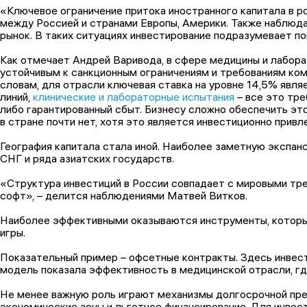
«Ключевое ограничение притока иностранного капитала в р
между Россией и странами Европы, Америки. Также наблюда
рынок. В таких ситуациях инвестирование подразумевает п
Как отмечает Андрей Варивода, в сфере медицины и лабора
устойчивым к санкционным ограничениям и требованиям ком
словам, для отрасли ключевая ставка на уровне 14,5% явля
линий,
клинические и лабораторные испытания
– все это тре
либо гарантированный сбыт. Бизнесу сложно обеспечить э
в стране почти нет, хотя это является инвестиционно прив
География капитала стала иной. Наиболее заметную экспан
СНГ и ряда азиатских государств.
«Структура инвестиций в России совпадает с мировыми тре
софт», – делится наблюдениями Матвей Витков.
Наиболее эффективными оказываются инструменты, которые 
игры.
Показательный пример – офсетные контракты. Здесь инвест
модель показала эффективность в медицинской отрасли, гд
Не менее важную роль играют механизмы долгосрочной пре
экономические зоны и льготное финансирование. Для инвест