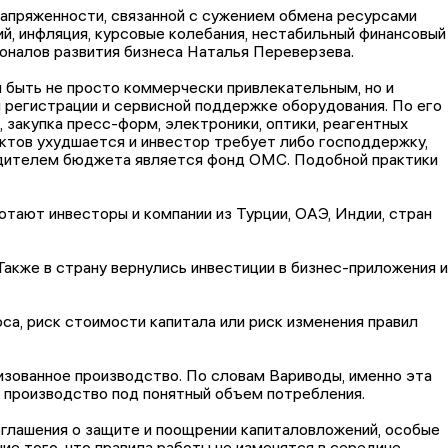
напряженности, связанной с сужением обмена ресурсами
й, инфляция, курсовые колебания, нестабильный финансовый
оналов развития бизнеса Наталья Переверзева.
 быть не просто коммерчески привлекательным, но и
 регистрации и сервисной поддержке оборудования. По его
 закупка пресс-форм, электроники, оптики, реагентных
ектов ухудшается и инвестор требует либо господдержку,
рядителем бюджета является фонд ОМС. Подобной практики
отают инвесторы и компании из Турции, ОАЭ, Индии, стран
акже в страну вернулись инвестиции в бизнес-приложения и
а, риск стоимости капитала или риск изменения правил
изованное производство. По словам Вариводы, именно эта
ь производство под понятный объем потребления.
глашения о защите и поощрении капиталовложений, особые
ие того, что правила работы не изменятся в середине