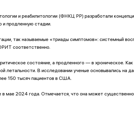
тологии и реабилитологии (ФНКЦ РР) разработали концепци
ю и продленную стадии.
ации, так называемые «триады симптомов»: системный восп
в ОРИТ соответственно.
ритическое состояние, а продленного — в хроническое. Ка
ной летальности. В исследовании ученые основывались на д
лее 150 тысяч пациентов в США.
cine в мае 2024 года. Отмечается, что она может существенн